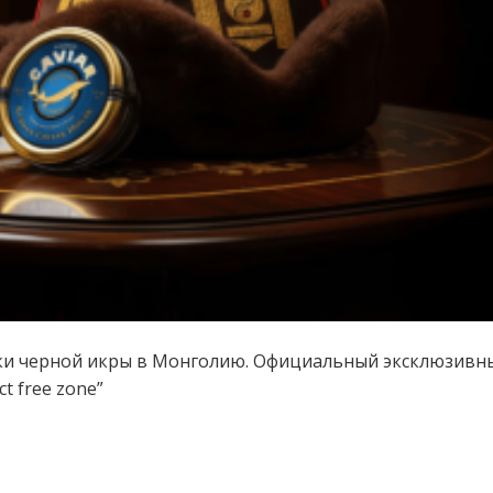
ки черной икры в Монголию. Официальный эксклюзивн
t free zone”