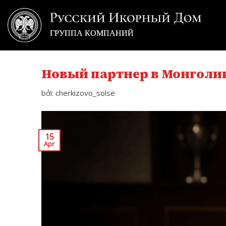
Skip
to
content
Новый партнер в Монголи
bởi: cherkizovo_solse
15
Apr