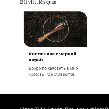
Bài viết liên quan
Косметика с черной
икрой
Добро пожаловать в мир
красоты, где сливаются
воедино сила природы...
Công ty TNHH Nguyễn Hồng - Đơn vị nhập khẩu 